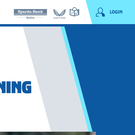
LOGIN
NING