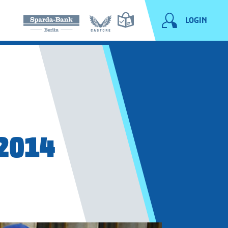
LOGIN
2014