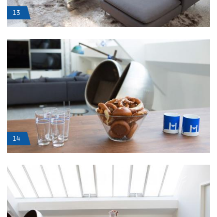
13
14