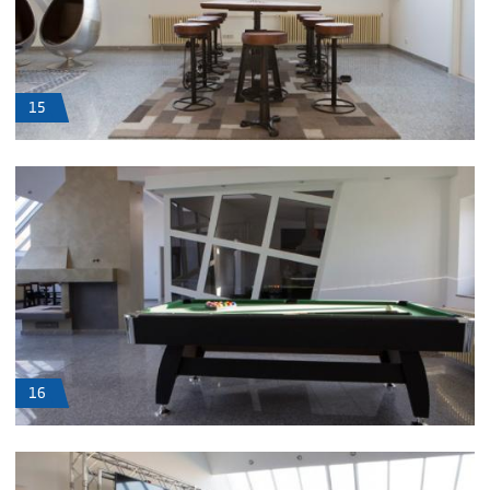
15
16