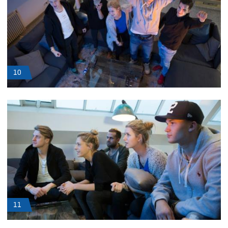
10
11