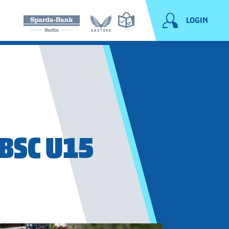
LOGIN
 BSC U15