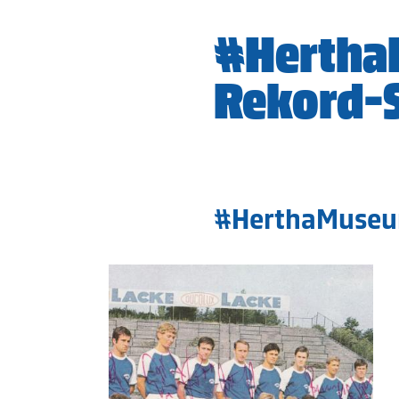
#Hertha
Rekord-
#HerthaMuseum