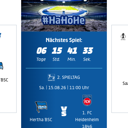
Nächstes Spiel:
06
15
41
32
Tage
Std.
Min.
Sek.
2. SPIELTAG
 BSC
Sa
Sa. | 15.08.26 | 11:00 Uhr
🆚
1. FC
Hertha BSC
Heidenheim
1846