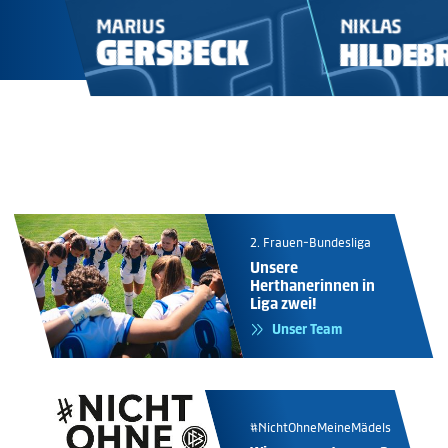
MARIUS
NIKLAS
GERSBECK
HILDEB
2. Frauen-Bundesliga
Unsere
Herthanerinnen in
Liga zwei!
Unser Team
#NichtOhneMeineMädels