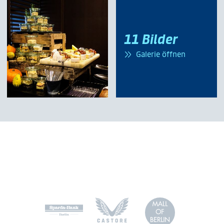
Raumkonzept, mit rustikalem Mobiliar sowie hochwertiges
gleichzeitig durch eine hochwertige Ausstattung aus. Direkt
Logenhostess sorgt für eine individuelle Betreuung und
Catering runden das außergewöhnliche Stammtisch-Flair
vor der Loge, durch riesige Panoramafenster abgetrennt,
erfüllt die Wünsche von Ihnen und Ihren Gästen.
ab. Mit dabei ist ein komfortabler Sitzplatz inmitten der
befindet sich Ihre eigene Terrasse, auf der Sie das Spiel in
11 Bilder
Herthaner.
extra großen Comfort-Seats verfolgen können. Ihre
Galerie öffnen
persönliche Logenhostess sorgt für eine individuelle
Betreuung und erfüllt die Wünsche von Ihnen und Ihren
Gästen. Ein optionales individuelles Branding Ihrer Loge
rundet die Präsenz Ihres Unternehmens bei Hertha BSC ab.