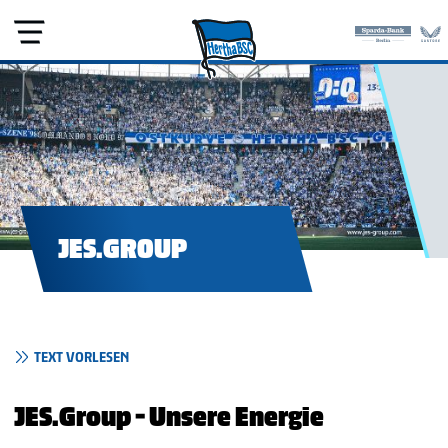
JES.GROUP
TEXT VORLESEN
JES.Group - Unsere Energie