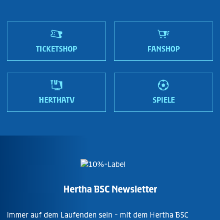
ATGB & Stadionordnung
Fanshops
Sportmetropole Berlin
Nordic Bond - Investor Relations
Jobs
Wir sind Hertha!
TICKETSHOP
FANSHOP
HERTHATV
SPIELE
Hertha BSC Newsletter
Immer auf dem Laufenden sein - mit dem Hertha BSC