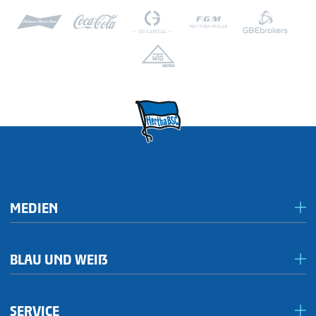
MEDIEN
Presseportal/Akkreditierungen
BLAU UND WEIẞ
Inklusives Spieltagsradio
Förderkreis Ostkurve
Publikationen
SERVICE