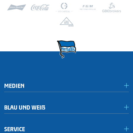
MEDIEN
Presseportal/Akkreditierungen
BLAU UND WEIẞ
Inklusives Spieltagsradio
Förderkreis Ostkurve
Publikationen
SERVICE
1892hilft!