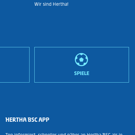
Wir sind Hertha!
SPIELE
HERTHA BSC APP
Top informiert, schneller und näher an Hertha BSC als je