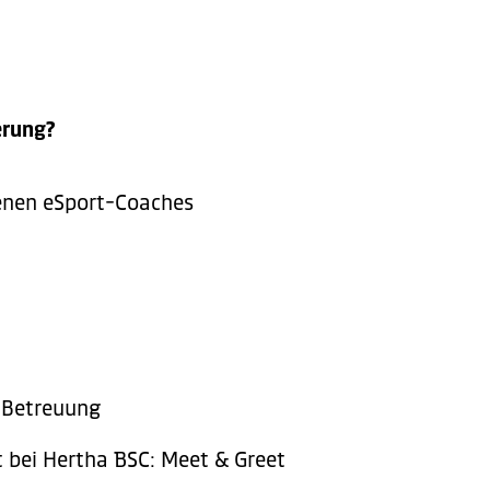
erung?
enen eSport-Coaches
e Betreuung
t bei Hertha BSC: Meet & Greet