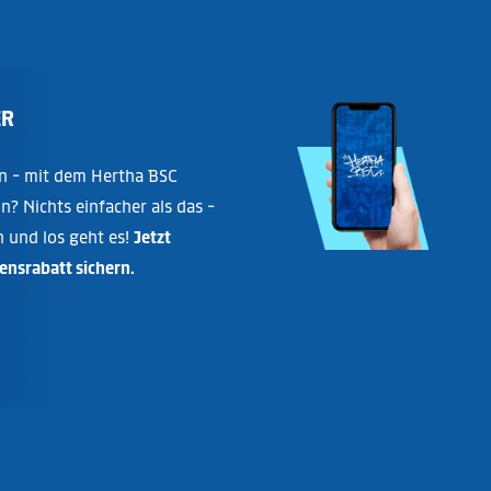
ER
n - mit dem Hertha BSC
in? Nichts einfacher als das -
n und los geht es!
Jetzt
nsrabatt sichern.