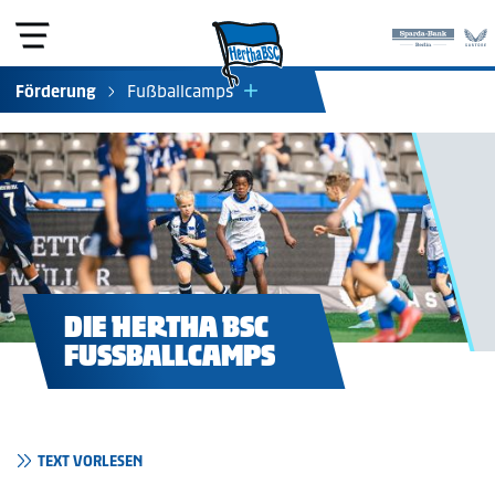
Förderung
Fußballcamps
Spieltagscamps
Fördertraining
Geburtstag bei Hertha
Rent a Coach
Ballschule
DIE HERTHA BSC
FUSSBALLCAMPS
TEXT VORLESEN