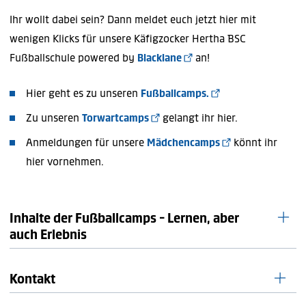
Ihr wollt dabei sein? Dann meldet euch jetzt hier mit
wenigen Klicks für unsere Käfigzocker Hertha BSC
Fußballschule powered by
Blacklane
an!
Hier geht es zu unseren
Fußballcamps.
Zu unseren
Torwartcamps
gelangt ihr hier.
Anmeldungen für unsere
Mädchencamps
könnt ihr
hier vornehmen.
Inhalte der Fußballcamps - Lernen, aber
auch Erlebnis
Kontakt
Training nach der Hertha BSC-Ausbildungsphilosophie:
Ihr seid zwischen 6 und 13 Jahre alt? Dann verbessert euer