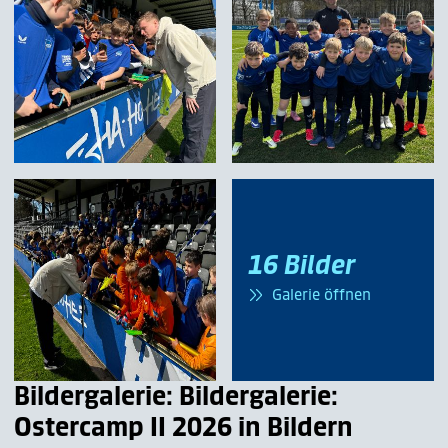
anschließenden Preisverleihung gibt es für die
unterschiedlichsten Wettbewerbe, die jeder Spieler in der
Fußballschule absolviert hat, spannende Preise. Darunter
selbstverständlich auch zwei Eintrittskarten zu einem
Heimspiel von Hertha BSC. Auch Herthinho schaut hier oft
vorbei.
16 Bilder
Galerie öffnen
Bildergalerie: Bildergalerie:
Ostercamp II 2026 in Bildern