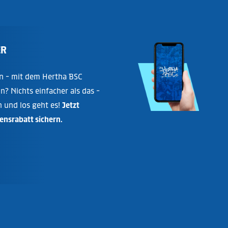
ER
n - mit dem Hertha BSC
in? Nichts einfacher als das -
n und los geht es!
Jetzt
nsrabatt sichern.