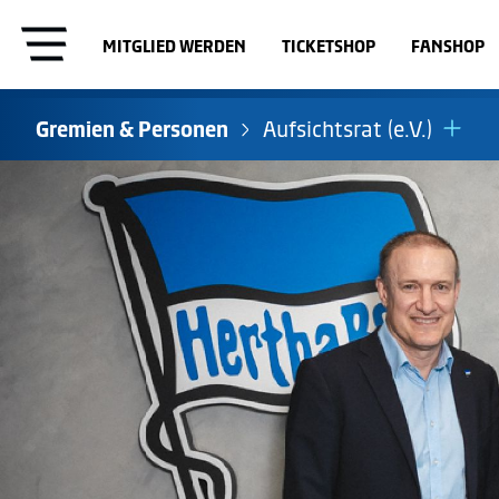
MITGLIED WERDEN
TICKETSHOP
FANSHOP
Gremien & Personen
Aufsichtsrat (e.V.)
Präsidium
Geschäftsführung
Aufsichtsrat (KGaA)
Ältestenrat
Vereinsgericht
Revisionsausschuss
Direktionen (KGaA)