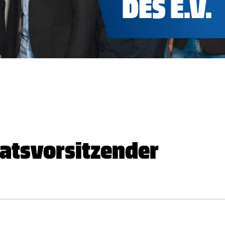
DES E.V.
ratsvorsitzender
Aufsichtsratsvorsitzender