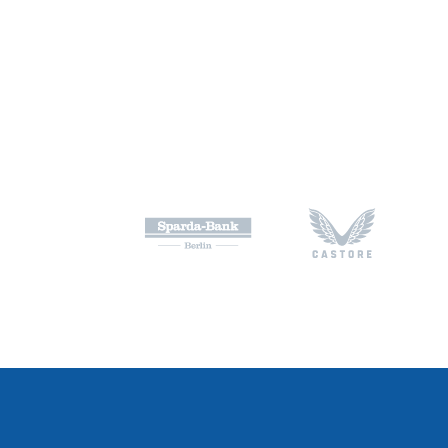
eine Dauerkarte und eng
gelernte Kaufmann mit 
Gesellschafter eines Fa
stellvertretenden Vorsi
Aufsichtsrat e.V. und g
Verband (BFV). Seit 2024
mit unserem Hauptstadtc
sie das Vertrauen der B