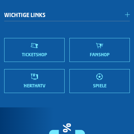
Jetzt Mitglied werden!
#aktionherthakneipe
WICHTIGE LINKS
Der Weg zu Hertha BSC
Blau-Weißes Stadion
ATGB & Stadionordnung
Fanshops
Sportmetropole Berlin
Nordic Bond - Investor Relations
Jobs
Wir sind Hertha!
TICKETSHOP
FANSHOP
HERTHATV
SPIELE