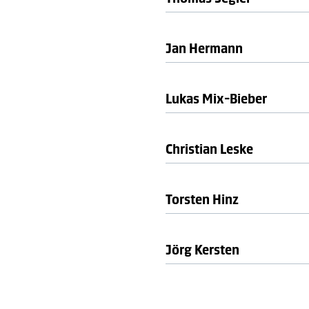
13355 Berlin
Jan Hermann
Fahrverbindung:
U-Bahn-Linie U8, Haltes
Lukas Mix-Bieber
Christian Leske
Torsten Hinz
Jörg Kersten