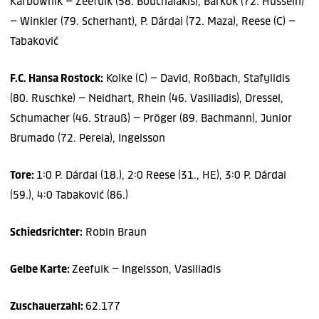
Karbownik – Zeefuik (58. Bouchalakis), Barkok (72. Hussein)
– Winkler (79. Scherhant), P. Dárdai (72. Maza), Reese (C) –
Tabaković
F.C. Hansa Rostock:
Kolke (C) – David, Roßbach, Stafylidis
(80. Ruschke) – Neidhart, Rhein (46. Vasiliadis), Dressel,
Schumacher (46. Strauß) – Pröger (89. Bachmann), Junior
Brumado (72. Pereia), Ingelsson
Tore:
1:0 P. Dárdai (18.), 2:0 Reese (31., HE), 3:0 P. Dárdai
(59.), 4:0 Tabaković (86.)
Schiedsrichter:
Robin Braun
Gelbe Karte:
Zeefuik – Ingelsson, Vasiliadis
Zuschauerzahl:
62.177