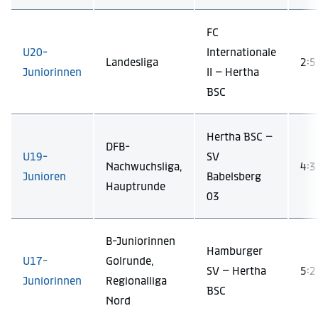
FC
U20-
Internationale
Landesliga
2:5 
Juniorinnen
II – Hertha
BSC
Hertha BSC –
DFB-
U19-
SV
Nachwuchsliga,
4:3 
Junioren
Babelsberg
Hauptrunde
03
B-Juniorinnen
Hamburger
U17-
Golrunde,
SV – Hertha
5:2 
Juniorinnen
Regionalliga
BSC
Nord