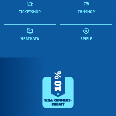
Jobs
Wir sind Hertha!
TICKETSHOP
FANSHOP
HERTHATV
SPIELE