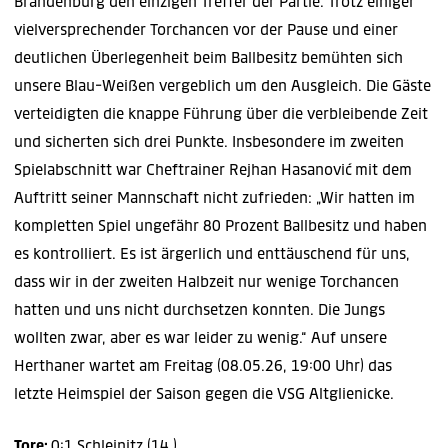
Brandenburg den einzigen Treffer der Partie. Trotz einiger
vielversprechender Torchancen vor der Pause und einer
deutlichen Überlegenheit beim Ballbesitz bemühten sich
unsere Blau-Weißen vergeblich um den Ausgleich. Die Gäste
verteidigten die knappe Führung über die verbleibende Zeit
und sicherten sich drei Punkte. Insbesondere im zweiten
Spielabschnitt war Cheftrainer Rejhan Hasanović
mit dem
Auftritt seiner Mannschaft nicht zufrieden: „Wir hatten im
kompletten Spiel ungefähr 80 Prozent Ballbesitz und haben
es kontrolliert. Es ist ärgerlich und enttäuschend für uns,
dass wir in der zweiten Halbzeit nur wenige Torchancen
hatten und uns nicht durchsetzen konnten. Die Jungs
wollten zwar, aber es war leider zu wenig.“ Auf unsere
Herthaner wartet am Freitag (08.05.26, 19:00 Uhr) das
letzte Heimspiel der Saison gegen die VSG Altglienicke.
Tore:
0:1 Schleinitz (14.)