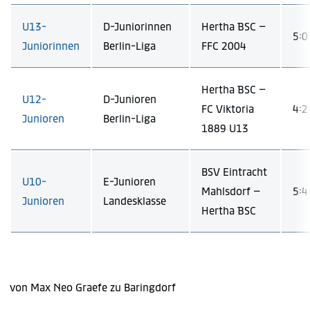
U13-
D-Juniorinnen
Hertha BSC –
5:0 
Juniorinnen
Berlin-Liga
FFC 2004
Hertha BSC –
U12-
D-Junioren
FC Viktoria
4:2 
Junioren
Berlin-Liga
1889 U13
BSV Eintracht
U10-
E-Junioren
Mahlsdorf –
5:4 
Junioren
Landesklasse
Hertha BSC
von Max Neo Graefe zu Baringdorf