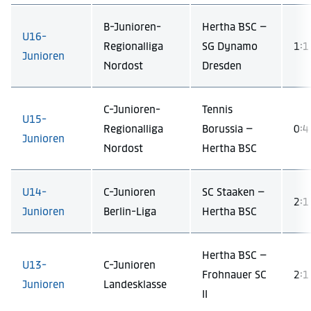
B-Junioren-
Hertha BSC –
U16-
Regionalliga
SG Dynamo
1:1 
Junioren
Nordost
Dresden
C-Junioren-
Tennis
U15-
Regionalliga
Borussia –
0:4 
Junioren
Nordost
Hertha BSC
U14-
C-Junioren
SC Staaken –
2:1 
Junioren
Berlin-Liga
Hertha BSC
Hertha BSC –
U13-
C-Junioren
Frohnauer SC
2:1 
Junioren
Landesklasse
II