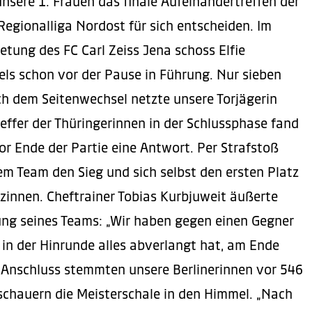
sere 1. Frauen das finale Aufeinandertreffen der
Regionalliga Nordost für sich entscheiden. Im
etung des FC Carl Zeiss Jena schoss Elfie
ls schon vor der Pause in Führung. Nur sieben
 dem Seitenwechsel netzte unsere Torjägerin
reffer der Thüringerinnen in der Schlussphase fand
or Ende der Partie eine Antwort. Per Strafstoß
em Team den Sieg und sich selbst den ersten Platz
ützinnen. Cheftrainer Tobias Kurbjuweit äußerte
tung seines Teams: „Wir haben gegen einen Gegner
 in der Hinrunde alles abverlangt hat, am Ende
 Anschluss stemmten unsere Berlinerinnen vor 546
chauern die Meisterschale in den Himmel. „Nach