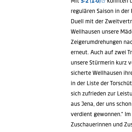
Mit
3:2 (1:0)
konnten un
regulären Saison in der 
Duell mit der Zweitvertr
Wellhausen unsere Mäde
Zeigerumdrehungen nach
erneut. Auch auf zwei T
unsere Stürmerin kurz v
sicherte Wellhausen ihr
in der Liste der Torsch
sich zufrieden zur Leis
aus Jena, der uns schon
verdient gewonnen.“ Im
Zuschauerinnen und Zus