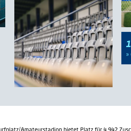
1
»
rfplatz/Amateurstadion bietet Platz für 4.942 Zus