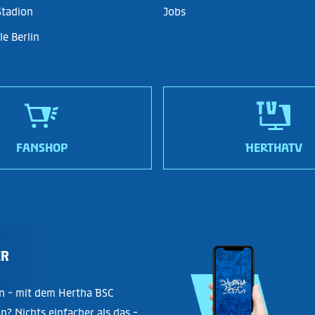
Stadion
Jobs
e Berlin
FANSHOP
HERTHATV
ER
n - mit dem Hertha BSC
in? Nichts einfacher als das -