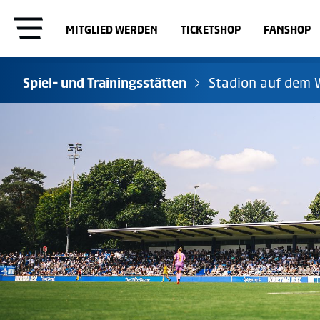
MITGLIED WERDEN
TICKETSHOP
FANSHOP
Spiel- und Trainingsstätten
Stadion auf dem 
Olympiastadion
Schenckendorffpl