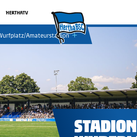
HERTHATV
Wurfplatz/Amateurstadion
atz
STADION