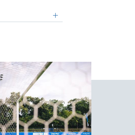
23 wieder möglich.
nschaffende mit
s um 11:00 Uhr am
age
an. Anträge, die