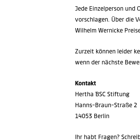
Colin Jahn (Nachhalt
entstanden ist, findet i
Jede Einzelperson und O
1. Platz:
Sports for More 
vorschlagen. Über die V
Tanja Ferkau (Gründ
2. Platz:
Kolibri e.V.
&
Wilhelm Wernicke Preis
Lala Süsskind (Jüdis
2023:
Beate Wedekind (Jour
Zurzeit können leider k
wenn der nächste Bewer
Elisabeth Sobotka (I
1. Platz:
fans@hertha e.V
2. Platz:
Rebecca Zenner (Pl
Behinderten-Spo
Kontakt
Hertha BSC Stiftung
Tuğba Tekkal (SCORI
2022:
Hanns-Braun-Straße 2
14053 Berlin
1. Platz:
SpreeFlanke g
2. Platz:
1892hilft
Ihr habt Fragen? Schrei