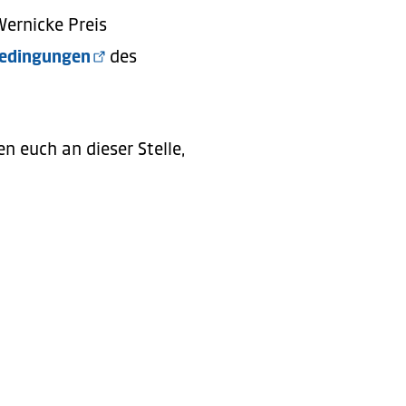
ertrieb Hertha BSC)
Wernicke Preis
edingungen
des
n euch an dieser Stelle,