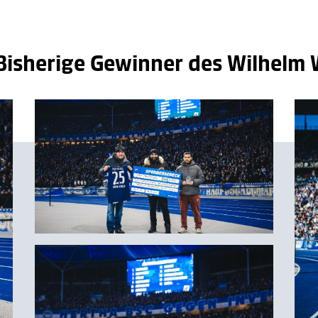
H
 Bisherige Gewinner des Wilhelm 
für Toleranz
 Berlin
end
und
MitternachtsSport e.V.