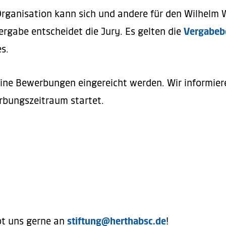
igkeitsverantwortlicher & Direktor Marketing und V
hr
hier
.
rganisation kann sich und andere für den Wilhelm 
e.V.
ergabe entscheidet die Jury. Es gelten die
Vergabeb
erin & GF IMPCT gGmbH)
Fanprojekt Lernzentrum
es.
ches Bildungswerk)
nalistin)
eine Bewerbungen eingereicht werden. Wir informiere
bungszeitraum startet.
ntendantin Staatsoper Berlin)
.
ayTheHype GmbH)
rtverein Steglitz e.V.
&
Harlekins Berlin ‘98
NG GIRLS*)
GmbH
bt uns gerne an
stiftung@herthabsc.de
!