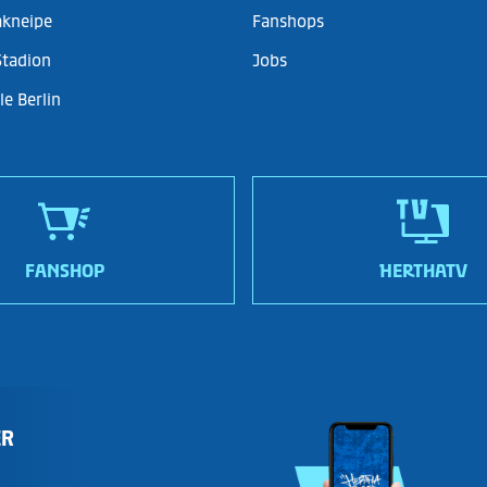
akneipe
Fanshops
Stadion
Jobs
e Berlin
FANSHOP
HERTHATV
ER